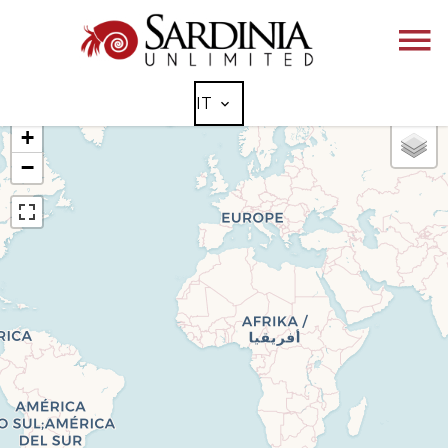
IT
+
−