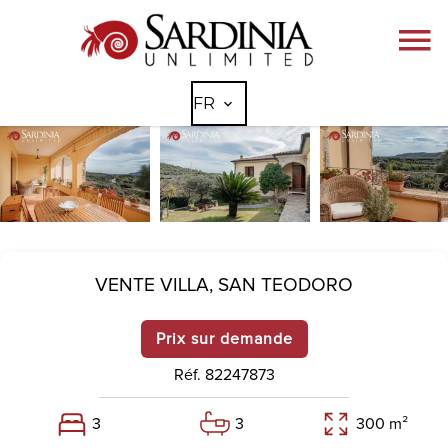
FR
VENTE VILLA,
SAN TEODORO
Prix sur demande
Réf. 82247873
3
3
300 m²